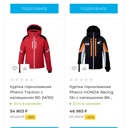
ПОДРОБНЕЕ
ПОДРОБНЕЕ
Куртка горнолыжная
Куртка горнолыжная
Phenix Traction с
Phenix HONDA Racing
капюшоном RD (M/50)
Ski с капюшоном BK
(M/50)
Есть в наличии
Есть в наличии
54 803 ₽
46 965 ₽
85 630 ₽
85 390 ₽
-
36
%
-
45
%