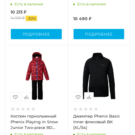
Atlantic синий (2XL)
Есть в наличии
Есть в наличии
10 213 ₽
14 590 ₽
10 490 ₽
-
30
%
ПОДРОБНЕЕ
ПОДРОБНЕЕ
Костюм горнолыжный
Джемпер Phenix Basic
Phenix Playing in Snow
Inner флисовый BK
Junior Two-piece RD
(XL/54)
(8/12)
Есть в наличии
Есть в наличии