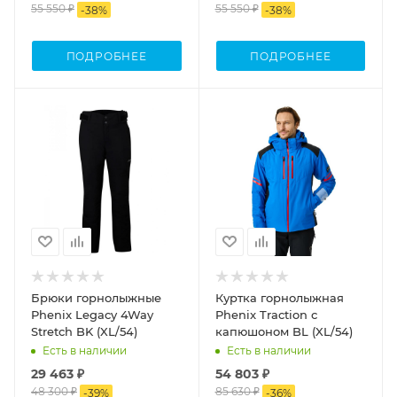
55 550 ₽
55 550 ₽
-
38
%
-
38
%
ПОДРОБНЕЕ
ПОДРОБНЕЕ
Брюки горнолыжные
Куртка горнолыжная
Phenix Legacy 4Way
Phenix Traction с
Stretch BK (XL/54)
капюшоном BL (XL/54)
Есть в наличии
Есть в наличии
29 463 ₽
54 803 ₽
48 300 ₽
85 630 ₽
-
39
%
-
36
%