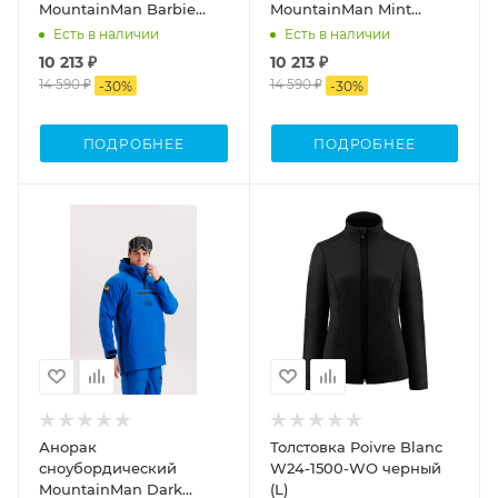
MountainMan Barbie
MountainMan Mint
розовый неон (L)
мятный (S)
Есть в наличии
Есть в наличии
10 213 ₽
10 213 ₽
14 590 ₽
14 590 ₽
-
30
%
-
30
%
ПОДРОБНЕЕ
ПОДРОБНЕЕ
Анорак
Толстовка Poivre Blanc
сноубордический
W24-1500-WO черный
MountainMan Dark
(L)