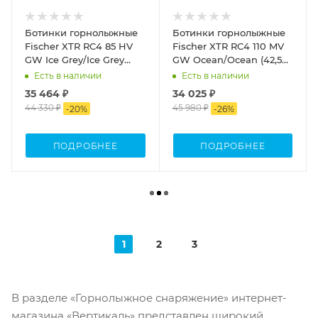
Ботинки горнолыжные
Ботинки горнолыжные
Fischer XTR RC4 85 HV
Fischer XTR RC4 110 MV
GW Ice Grey/Ice Grey
GW Ocean/Ocean (42,5
(37,5 RU (24,5))
RU ( 28,5))
Есть в наличии
Есть в наличии
35 464 ₽
34 025 ₽
44 330 ₽
45 980 ₽
-
20
%
-
26
%
ПОДРОБНЕЕ
ПОДРОБНЕЕ
1
2
3
В разделе «Горнолыжное снаряжение» интернет-
магазина «Вертикаль» представлен широкий