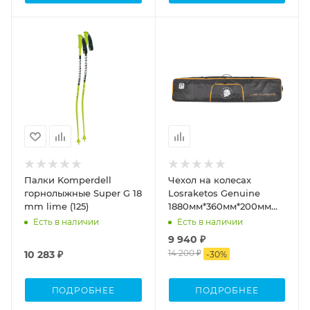
Процент Скидки
30
Палки Komperdell
Чехол на колесах
горнолыжные Super G 18
Losraketos Genuine
mm lime (125)
1880мм*360мм*200мм
черный
Есть в наличии
Есть в наличии
9 940 ₽
14 200 ₽
10 283 ₽
-
30
%
ПОДРОБНЕЕ
ПОДРОБНЕЕ