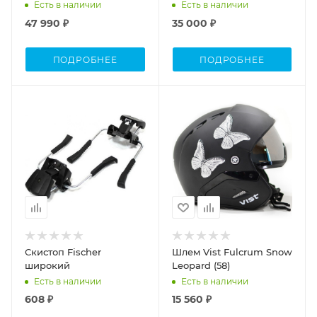
63)
RU (29,5))
Есть в наличии
Есть в наличии
47 990 ₽
35 000 ₽
ПОДРОБНЕЕ
ПОДРОБНЕЕ
Скистоп Fischer
Шлем Vist Fulcrum Snow
широкий
Leopard (58)
Есть в наличии
Есть в наличии
608 ₽
15 560 ₽