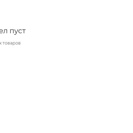
ел пуст
х товаров