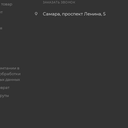
ЗАКАЗАТЬ ЗВОНОК
 товар
ет
Самара, проспект Ленина, 5
я
омпании в
обработки
ых данных
зврат
руты