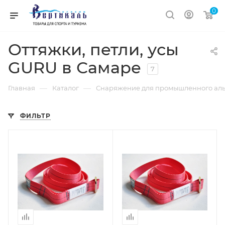
0
Оттяжки, петли, усы
GURU в Самаре
7
—
—
Главная
Каталог
Снаряжение для промышленного аль
ФИЛЬТР