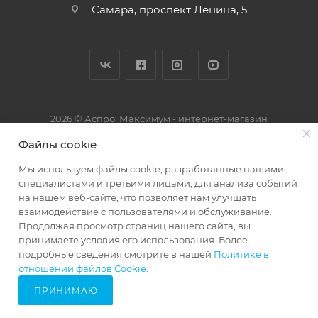
Самара, проспект Ленина, 5
2026 © Аспро: Максимум - интернет-магазин
Файлы cookie
Мы используем файлы cookie, разработанные нашими
специалистами и третьими лицами, для анализа событий
на нашем веб-сайте, что позволяет нам улучшать
взаимодействие с пользователями и обслуживание.
Продолжая просмотр страниц нашего сайта, вы
принимаете условия его использования. Более
подробные сведения смотрите в нашей
Политике в
68250160
отношении файлов Cookie
.
ПРИНИМАЮ
Главная
Кабинет
Корзина
Избранные
Сравнение
Каталог