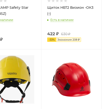
AMP Safety Star
Щиток НБТ2 Визион -ОК3
NSZ)
(-)
 наличии
Есть в наличии
422
₽
630
₽
₽
-
33
%
Экономия
208
₽