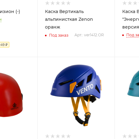
изион (-)
Каска Вертикаль
Каска 
альпинисткая Zenon
"Энерг
и
оранж
версия)
Арт.: ver1412.OR
Под за
Под заказ
я
49
₽