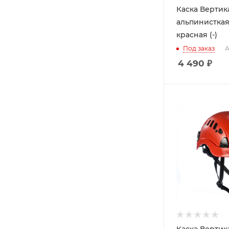
Каска Вертик
альпинистка
красная (-)
Под заказ
А
4 490
₽
Каска Вертик