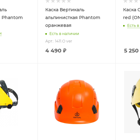
аль
Каска Вертикаль
Каска C
я Phantom
альпинисткая Phantom
red (O
оранжевая
Есть в
и
Есть в наличии
Арт.: 1411.O ver
4 490 ₽
5 250