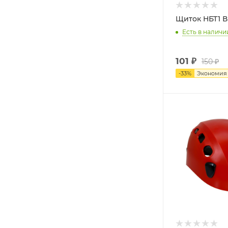
Щиток НБТ1 В
Есть в наличи
101
₽
150
₽
-
33
%
Экономи