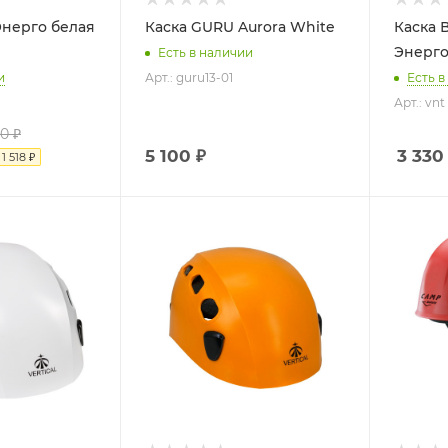
Энерго белая
Каска GURU Aurora White
Каска 
Энерго 
Есть в наличии
и
Арт.: guru13-01
Есть в
Арт.: vnt
90
₽
5 100 ₽
3 330
я
1 518
₽