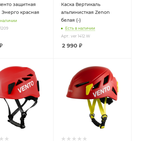
Венто защитная
Каска Вертикаль
 Энерго красная
альпинисткая Zenon
белая (-)
 наличии
 1209
Есть в наличии
Арт.: ver 1412.W
₽
2 990
₽