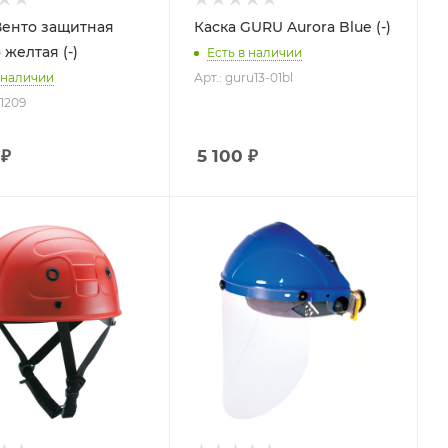
Венто защитная
Каска GURU Aurora Blue (-)
желтая (-)
Есть в наличии
 наличии
Арт.: guru13-01bl
 1209
₽
5 100
₽