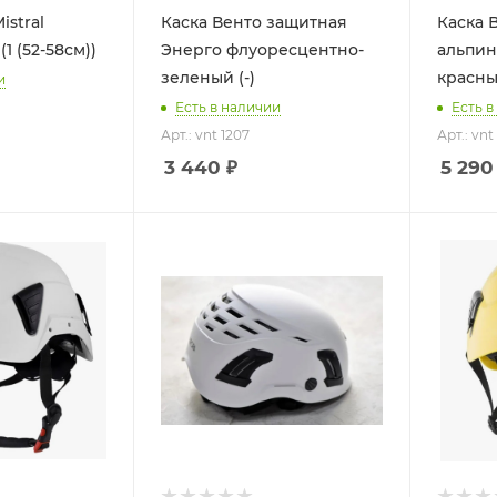
istral
Каска Венто защитная
Каска 
1 (52-58см))
Энерго флуоресцентно-
альпин
зеленый (-)
красный
и
Есть в наличии
Есть в
Арт.: vnt 1207
Арт.: vnt
3 440
₽
5 290