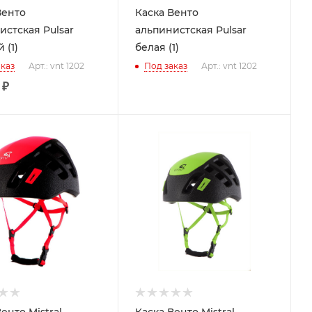
Венто
Каска Венто
истская Pulsar
альпинистская Pulsar
 (1)
белая (1)
каз
Арт.: vnt 1202
Под заказ
Арт.: vnt 1202
₽
енто Mistral
Каска Венто Mistral