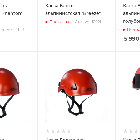
аль
Каска Венто
Каска 
я Phantom
альпинистская "Breeze"
альпин
голубой
Арт.: vnt 1202bl
Под заказ
рт.: ver 1411.R
Под за
5 990
аль
Каска Вертикаль
Каска В