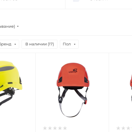
ывание)
Бренд
В наличии (
17
)
Пол