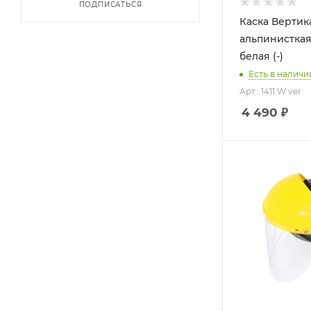
ПОДПИСАТЬСЯ
Каска Вертик
альпинистка
белая (-)
Есть в наличи
Арт.: 1411.W ver
4 490
₽