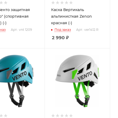
Венто защитная
Каска Вертикаль
о" (спортивная
альпинисткая Zenon
 (-)
красная (-)
каз
Арт.: vnt 1209
Под заказ
Арт.: ver1412.R
2 990
₽