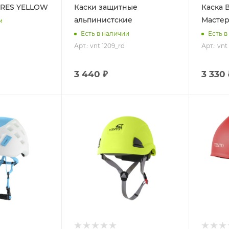
ARES YELLOW
Каски защитные
Каска 
альпинистские
Мастер
и
Есть в наличии
Есть в
Арт.: vnt 1209_rd
Арт.: vnt
3 440 ₽
3 330 