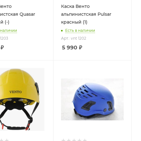
Венто
Каска Венто
истская Quasar
альпинистская Pulsar
 (-)
красный (1)
 наличии
Есть в наличии
 1203
Арт.: vnt 1202
₽
5 990
₽