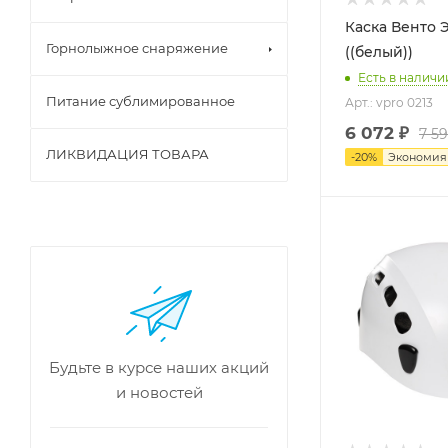
Каска Венто 
Горнолыжное снаряжение
((белый))
Есть в наличи
Питание сублимированное
Арт.: vpro 0213
6 072
₽
7 5
ЛИКВИДАЦИЯ ТОВАРА
-
20
%
Экономи
Будьте в курсе наших акций
и новостей