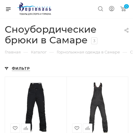
0
Сноубордические
брюки в Самаре
3
—
—
—
Главная
Каталог
Горнолыжная одежда в Самаре
С
ФИЛЬТР