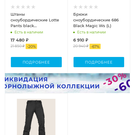
Штаны
Брюки
сноубордические Lotte
сноубордические 686
Pants black
Black Magic Ws (L)
HORSEFEATHERS (M)
Есть в наличии
Есть в наличии
17 480 ₽
6 910 ₽
21 850 ₽
20 940 ₽
-
20
%
-
67
%
ПОДРОБНЕЕ
ПОДРОБНЕЕ